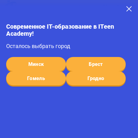
Минск
Главная
O компании
Фотогалерея
Современное IT-образование в ITeen
Рождественский конкурс ITeen!
Academy!
Рождественский конкурс ITeen!
Осталось выбрать город
Минск
Брест
Гомель
Гродно