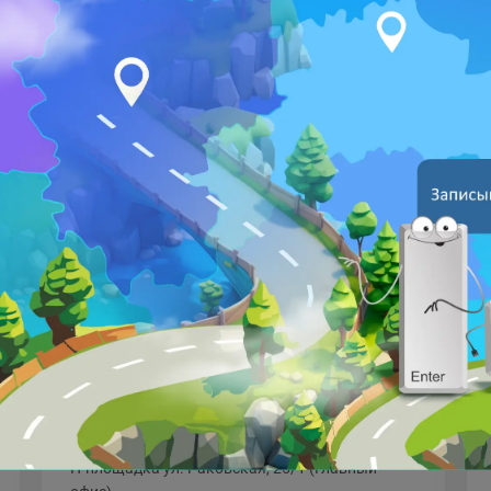
Основы алгоритмизации +
Создание игр в Roblox
Studio
5-6 класс
Вечерняя группа
пн
вт
ср
чт
пт
сб
вс
Время занятий:
17:30-20:00. Группа набрана. Вы
можете оставить заявку в лист
ожидания
Где проходят занятия:
IT-площадка ул. ‎Раковская, 25/1 (Главный