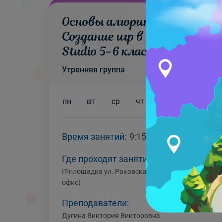
Основы алгоритмизации +
Создание игр в Roblox
Studio
5-6 класс
Утренняя группа
пн
вт
ср
чт
пт
сб
вс
Время занятий:
9:15-11:45
Где проходят занятия:
IT-площадка ул. ‎Раковская, 25/1 (Главный
офис)
Преподаватели:
Дугина Виктория Викторовна