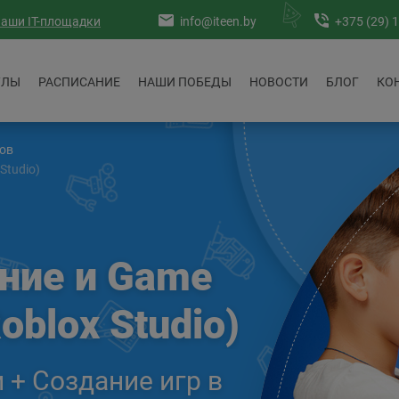
аши IT-площадки
info@iteen.by
+375 (29) 
УЛЫ
РАСПИСАНИЕ
НАШИ ПОБЕДЫ
НОВОСТИ
БЛОГ
КО
сов
Studio)
ние и Game
oblox Studio)
+ Создание игр в