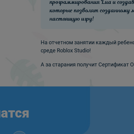
программирования Lua и созда
которые позволят созданному 
настоящую игру!
На отчетном занятии каждый ребено
среде Roblox Studio!
А за старания получит Сертификат 
атся