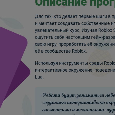
Описание про
Для тех, кто делает первые шаги в
и мечтает создавать собственные и
увлекательный курс. Изучая Roblox 
ощутить себя настоящим гейм-разра
свою игру, проработать её окружени
её в сообществе Roblox.
Используя инструменты среды Roblo
интерактивное окружение, поведени
Lua.
Ребята будут заниматься леве
созданием интерактивного окр
элементами и механиками, изу