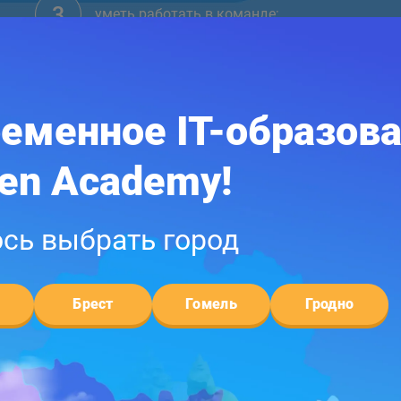
3
уметь работать в команде;
публично представлять собственные
4
результаты.
еменное IT-образов
х
een Academy!
сь выбрать город
Брест
Гомель
Гродно
Учебные группы