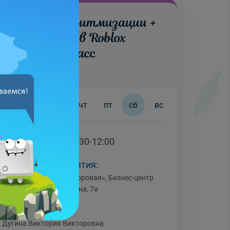
Основы алгоритмизации +
Создание игр в Roblox
Studio
5-6 класс
Утренняя группа
пн
вт
ср
чт
пт
сб
вс
Время занятий:
9:30-12:00
Где проходят занятия:
IT-площадка «Новая Боровая», Бизнес-центр
«Премьер», ул. Лопатина, 7а
Преподаватели:
Дугина Виктория Викторовна