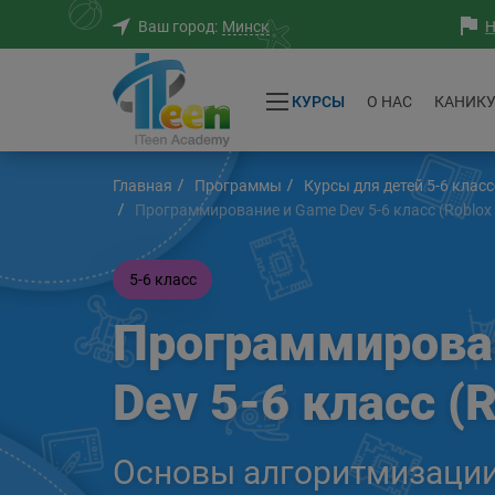
Минск
Ваш город:
Н
КУРСЫ
O НАС
КАНИК
Главная
Программы
Курсы для детей 5-6 клас
Программирование и Game Dev 5-6 класс (Roblox 
5-6 класс
Программирова
Dev 5-6 класс (R
Основы алгоритмизации 