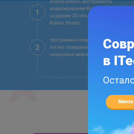
использовать инструменты
моделирования Roblox Studio для
1
создания 3D-объектов и 3D-миров в
Roblox Studio;
Совр
программно описывать простейшую
2
логику поведения объектов на карта
созданных миров;
в IT
Остало
Минск